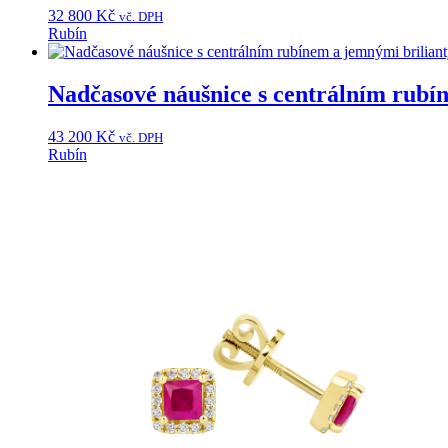
variants.
32 800
Kč
vč. DPH
The
Rubín
options
This
may
product
be
has
Nadčasové náušnice s centrálním rubí
chosen
multiple
on
variants.
the
43 200
Kč
vč. DPH
The
product
Rubín
options
page
may
be
chosen
on
the
product
page