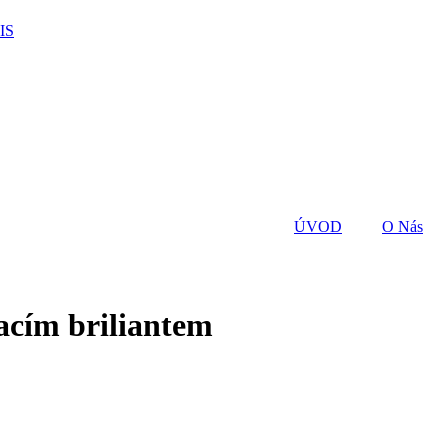
IS
ÚVOD
O Nás
acím briliantem