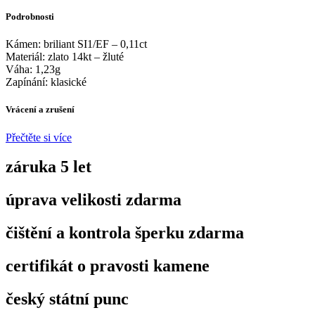
jemným
Podrobnosti
visacím
briliantem
Kámen: briliant SI1/EF – 0,11ct
množství
Materiál: zlato 14kt – žluté
Váha: 1,23g
Zapínání: klasické
Vrácení a zrušení
Přečtěte si více
záruka 5 let
úprava velikosti zdarma
čištění a kontrola šperku zdarma
certifikát o pravosti kamene
český státní punc