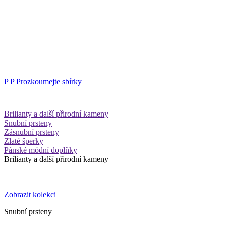
P
P
Prozkoumejte sbírky
Brilianty a další přirodní kameny
Snubní prsteny
Zásnubní prsteny
Zlaté šperky
Pánské módní doplňky
Brilianty a další přirodní kameny
Zobrazit kolekci
Snubní prsteny