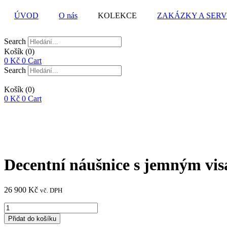
ÚVOD
O nás
KOLEKCE
ZAKÁZKY A SERV
Search
Košík
(0)
0
Kč
0
Cart
Search
Košík
(0)
0
Kč
0
Cart
Decentní náušnice s jemným vis
26 900
Kč
vč. DPH
Decentní
náušnice
Přidat do košíku
s