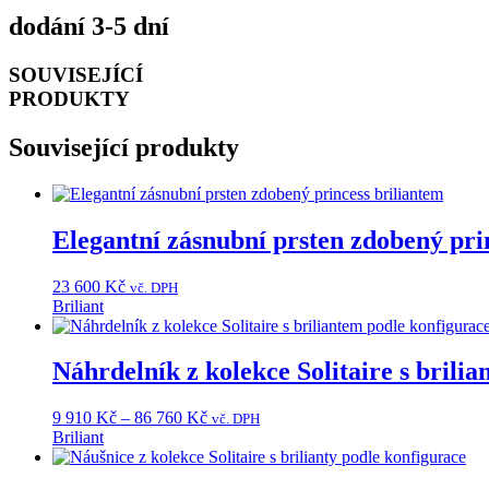
dodání 3-5 dní
SOUVISEJÍCÍ
PRODUKTY
Související produkty
Elegantní zásnubní prsten zdobený pri
23 600
Kč
vč. DPH
Briliant
Tento
produkt
má
Náhrdelník z kolekce Solitaire s brili
více
variant.
Rozpětí
9 910
Kč
–
86 760
Kč
vč. DPH
Možnosti
cen:
Briliant
lze
Tento
9
vybrat
produkt
910 Kč
na