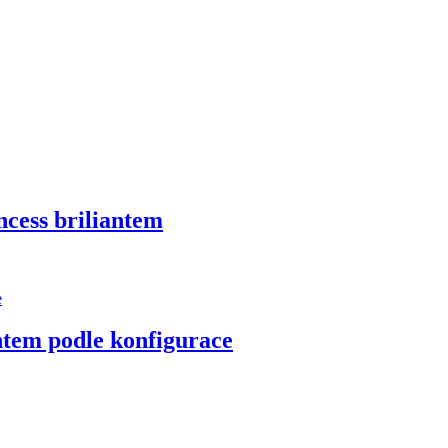
ncess briliantem
antem podle konfigurace