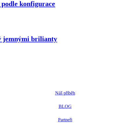
y podle konfigurace
ý jemnými brilianty
Náš příběh
BLOG
Partneři