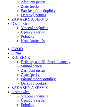
Zásnubní prsten
Zlaté šperky
Pánské módní doplňky
Dárkový poukaz
ZAKÁZKY A SERVIS
O stránkách
Vrácení a výměna
Úpravy a servis
Pobočky
Kontaktujte nás
ÚVOD
O Nás
KOLEKCE
Brilianty a další přirodní kameny
Snubní prsten
Zásnubní prsten
Zlaté šperky
Pánské módní doplňky
Dárkový poukaz
ZAKÁZKY A SERVIS
O stránkách
Vrácení a výměna
Úpravy a servis
Pobočky