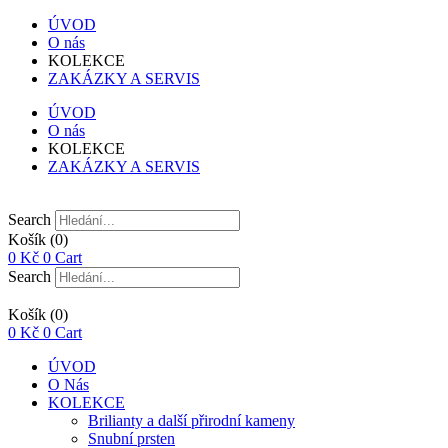
NOVÉ
ÚVOD
O nás
KOLEKCE
ZAKÁZKY A SERVIS
ÚVOD
O nás
KOLEKCE
ZAKÁZKY A SERVIS
Search
Košík
(0)
0
Kč
0
Cart
Search
Košík
(0)
0
Kč
0
Cart
ÚVOD
O Nás
KOLEKCE
Brilianty a další přirodní kameny
Snubní prsten