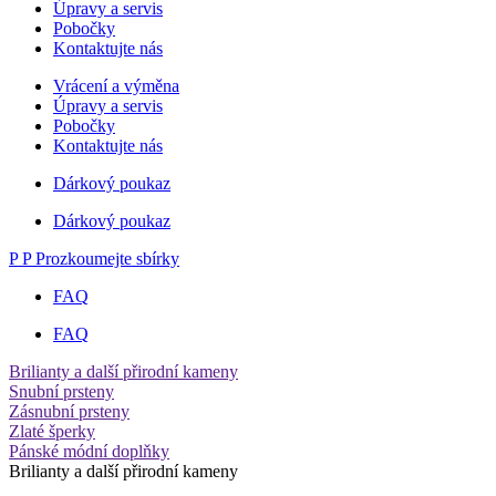
Úpravy a servis
Pobočky
Kontaktujte nás
Vrácení a výměna
Úpravy a servis
Pobočky
Kontaktujte nás
Dárkový poukaz
Dárkový poukaz
P
P
Prozkoumejte sbírky
FAQ
FAQ
Brilianty a další přirodní kameny
Snubní prsteny
Zásnubní prsteny
Zlaté šperky
Pánské módní doplňky
Brilianty a další přirodní kameny