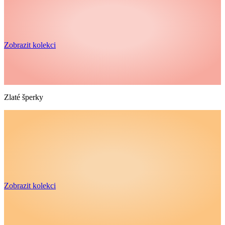
Zobrazit kolekci
Zlaté šperky
Zobrazit kolekci