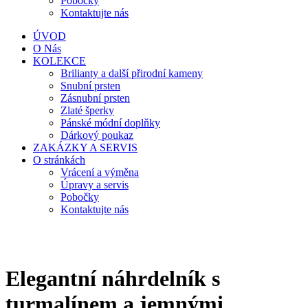
Pobočky
Kontaktujte nás
ÚVOD
O Nás
KOLEKCE
Brilianty a další přirodní kameny
Snubní prsten
Zásnubní prsten
Zlaté šperky
Pánské módní doplňky
Dárkový poukaz
ZAKÁZKY A SERVIS
O stránkách
Vrácení a výměna
Úpravy a servis
Pobočky
Kontaktujte nás
Elegantní náhrdelník s
turmalínem a jemnými