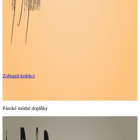
Zobrazit kolekci
Pánské módní doplňky