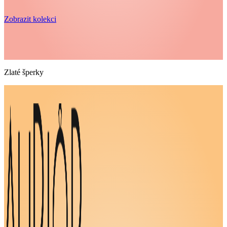
Zobrazit kolekci
Zlaté šperky