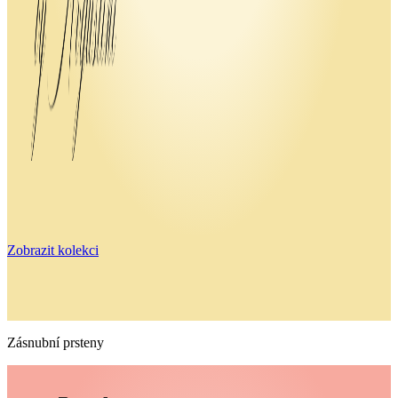
Zobrazit kolekci
Zásnubní prsteny