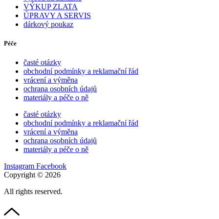
VÝKUP ZLATA
ÚPRAVY A SERVIS
dárkový poukaz
Péče
časté otázky
obchodní podmínky a reklamační řád
vrácení a výměna
ochrana osobních údajů
materiály a péče o ně
časté otázky
obchodní podmínky a reklamační řád
vrácení a výměna
ochrana osobních údajů
materiály a péče o ně
Instagram
Facebook
Copyright © 2026
All rights reserved.