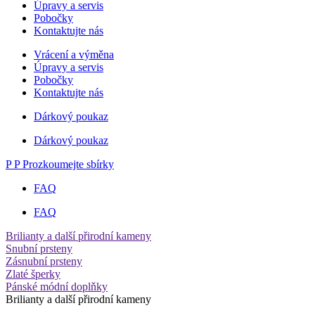
Úpravy a servis
Pobočky
Kontaktujte nás
Vrácení a výměna
Úpravy a servis
Pobočky
Kontaktujte nás
Dárkový poukaz
Dárkový poukaz
P
P
Prozkoumejte sbírky
FAQ
FAQ
Brilianty a další přirodní kameny
Snubní prsteny
Zásnubní prsteny
Zlaté šperky
Pánské módní doplňky
Brilianty a další přirodní kameny