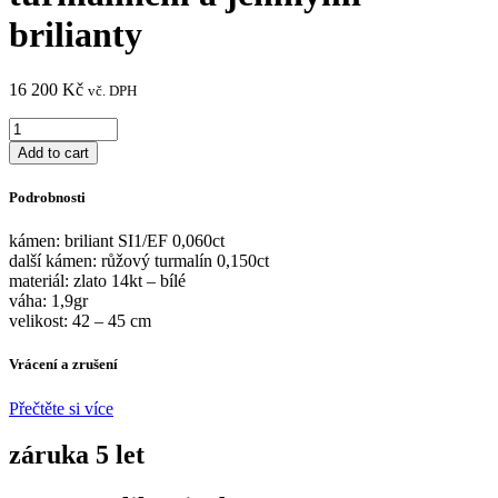
brilianty
16 200
Kč
vč. DPH
Elegantní
náhrdelník
Add to cart
s
turmalínem
Podrobnosti
a
jemnými
kámen: briliant SI1/EF 0,060ct
brilianty
další kámen: růžový turmalín 0,150ct
quantity
materiál: zlato 14kt – bílé
váha: 1,9gr
velikost: 42 – 45 cm
Vrácení a zrušení
Přečtěte si více
záruka 5 let