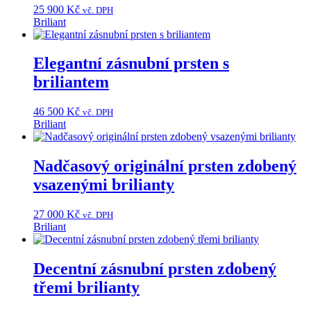
25 900
Kč
vč. DPH
Briliant
This
product
has
Elegantní zásnubní prsten s
multiple
briliantem
variants.
The
options
46 500
Kč
vč. DPH
may
Briliant
be
This
chosen
product
on
has
Nadčasový originální prsten zdobený
the
multiple
vsazenými brilianty
product
variants.
page
The
options
27 000
Kč
vč. DPH
may
Briliant
be
This
chosen
product
on
has
Decentní zásnubní prsten zdobený
the
multiple
třemi brilianty
product
variants.
page
The