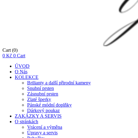
Cart
(0)
0
Kč
0
Cart
ÚVOD
O Nás
KOLEKCE
Brilianty a další přirodní kameny
Snubní prsten
Zásnubní prsten
Zlaté šperky
Pánské módní doplňky
Dárkový poukaz
ZAKÁZKY A SERVIS
O stránkách
Vrácení a výměna
Úpravy a servis