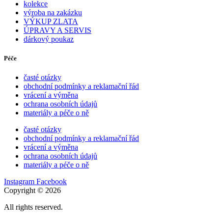
kolekce
výroba na zakázku
VÝKUP ZLATA
ÚPRAVY A SERVIS
dárkový poukaz
Péče
časté otázky
obchodní podmínky a reklamační řád
vrácení a výměna
ochrana osobních údajů
materiály a péče o ně
časté otázky
obchodní podmínky a reklamační řád
vrácení a výměna
ochrana osobních údajů
materiály a péče o ně
Instagram
Facebook
Copyright © 2026
All rights reserved.