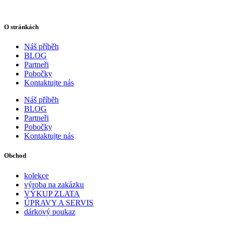
O stránkách
Náš příběh
BLOG
Partneři
Pobočky
Kontaktujte nás
Náš příběh
BLOG
Partneři
Pobočky
Kontaktujte nás
Obchod
kolekce
výroba na zakázku
VÝKUP ZLATA
ÚPRAVY A SERVIS
dárkový poukaz