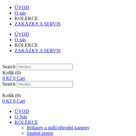
ÚVOD
O nás
KOLEKCE
ZAKÁZKY A SERVIS
ÚVOD
O nás
KOLEKCE
ZAKÁZKY A SERVIS
Search
Košík
(0)
0
Kč
0
Cart
Search
Košík
(0)
0
Kč
0
Cart
ÚVOD
O Nás
KOLEKCE
Brilianty a další přirodní kameny
Snubní prsten