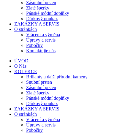
Zásnubní prsten
Zlaté šperky
Pánské módní doplňky
Dárkový poukaz
ZAKÁZKY A SERVIS
O stránkách
Vrácení a výměna
Úpravy a servis
Pobočky
Kontaktujte nás
ÚVOD
O Nás
KOLEKCE
Brilianty a další přirodní kameny
Snubní prsten
Zásnubní prsten
Zlaté šperky
Pánské módní doplňky
Dárkový poukaz
ZAKÁZKY A SERVIS
O stránkách
Vrácení a výměna
Úpravy a servis
Pobočky