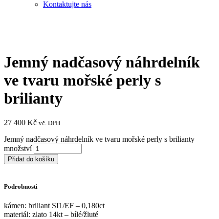
Kontaktujte nás
Jemný nadčasový náhrdelník
ve tvaru mořské perly s
brilianty
27 400
Kč
vč. DPH
Jemný nadčasový náhrdelník ve tvaru mořské perly s brilianty
množství
Přidat do košíku
Podrobnosti
kámen: briliant SI1/EF – 0,180ct
materiál: zlato 14kt – bílé/žluté