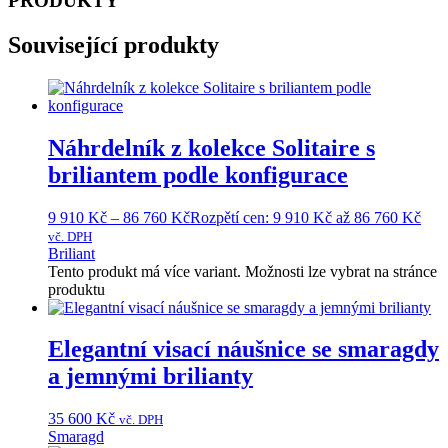
PRODUKTY
Související produkty
Náhrdelník z kolekce Solitaire s
briliantem podle konfigurace
9 910
Kč
–
86 760
Kč
Rozpětí cen: 9 910 Kč až 86 760 Kč
vč. DPH
Briliant
Tento produkt má více variant. Možnosti lze vybrat na stránce
produktu
Elegantní visací náušnice se smaragdy
a jemnými brilianty
35 600
Kč
vč. DPH
Smaragd