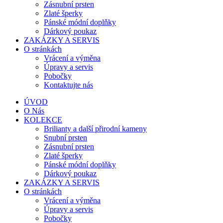
Zásnubní prsten
Zlaté šperky
Pánské módní doplňky
Dárkový poukaz
ZAKÁZKY A SERVIS
O stránkách
Vrácení a výměna
Úpravy a servis
Pobočky
Kontaktujte nás
ÚVOD
O Nás
KOLEKCE
Brilianty a další přirodní kameny
Snubní prsten
Zásnubní prsten
Zlaté šperky
Pánské módní doplňky
Dárkový poukaz
ZAKÁZKY A SERVIS
O stránkách
Vrácení a výměna
Úpravy a servis
Pobočky