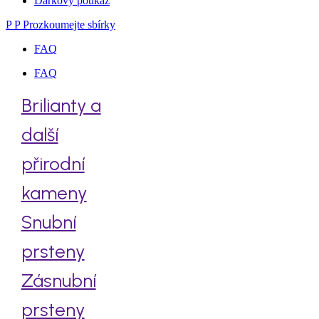
Dárkový poukaz
P
P
Prozkoumejte sbírky
FAQ
FAQ
Brilianty a
další
přirodní
kameny
Snubní
prsteny
Zásnubní
prsteny