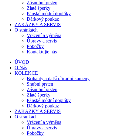
Zásnubní prsten
Zlaté šperky
Pánské módní doplňky
Dárkový poukaz
ZAKÁZKY A SERVIS
O stránkách
Vrácení a výměna
Úpravy a servis
Pobočky
Kontaktujte nás
ÚVOD
O Nás
KOLEKCE
Brilianty a další přirodní kameny
Snubní prsten
Zásnubní prsten
Zlaté šperky
Pánské módní doplňky
Dárkový poukaz
ZAKÁZKY A SERVIS
O stránkách
Vrácení a výměna
Úpravy a servis
Pobočky