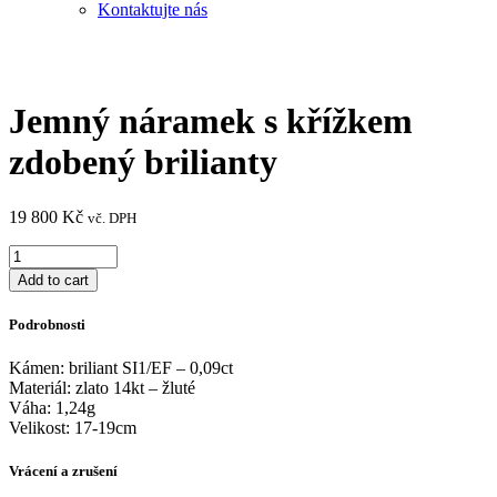
Kontaktujte nás
Jemný náramek s křížkem
zdobený brilianty
19 800
Kč
vč. DPH
Jemný
náramek
Add to cart
s
křížkem
Podrobnosti
zdobený
brilianty
Kámen: briliant SI1/EF – 0,09ct
quantity
Materiál: zlato 14kt – žluté
Váha: 1,24g
Velikost: 17-19cm
Vrácení a zrušení