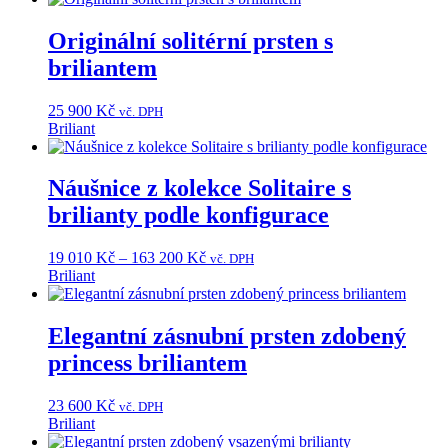
Originální solitérní prsten s
briliantem
25 900
Kč
vč. DPH
Briliant
This
product
has
Náušnice z kolekce Solitaire s
multiple
brilianty podle konfigurace
variants.
The
options
Price
19 010
Kč
–
163 200
Kč
vč. DPH
may
range:
Briliant
be
This
19
chosen
product
010 Kč
on
has
through
Elegantní zásnubní prsten zdobený
the
multiple
163
princess briliantem
product
variants.
200 Kč
page
The
options
23 600
Kč
vč. DPH
may
Briliant
be
This