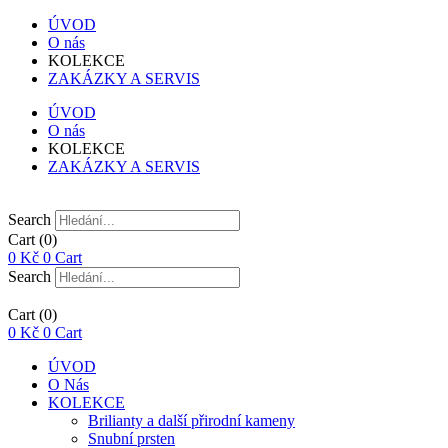
ÚVOD
O nás
KOLEKCE
ZAKÁZKY A SERVIS
ÚVOD
O nás
KOLEKCE
ZAKÁZKY A SERVIS
Search
Cart
(0)
0
Kč
0
Cart
Search
Cart
(0)
0
Kč
0
Cart
ÚVOD
O Nás
KOLEKCE
Brilianty a další přirodní kameny
Snubní prsten