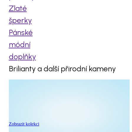
Zlaté
šperky
Pánské
módní
doplňky
Brilianty a další přirodní kameny
Zobrazit kolekci