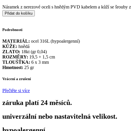
Náramek z nerezové oceli s hnědým PVD kabelem a kůží se šrouby z 
Přidat do košíku
Podrobnosti
MATERIÁL:
ocel 316L (hypoalergenní)
KŮŽE:
hnědá
ZLATO:
18kt (gr 0,04)
ROZMĚRY:
19,5 + 1,5 cm
TLOUŠŤKA:
6 x 3 mm
Hmotnost:
25 gr
Vrácení a zrušení
Přečtěte si více
záruka platí 24 měsíců.
univerzální nebo nastavitelná velikost.
hypoalergenní