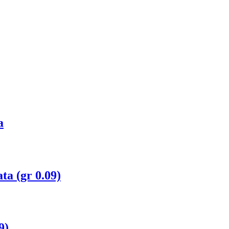
a
a (gr 0.09)
9)