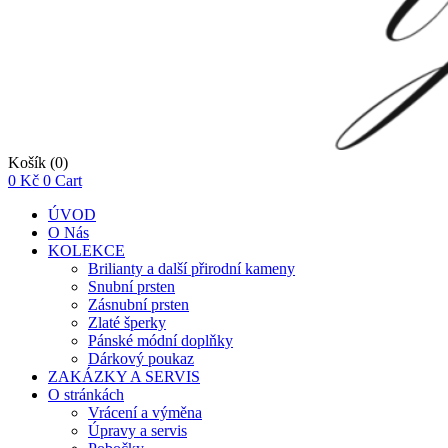
Košík
(0)
0
Kč
0
Cart
ÚVOD
O Nás
KOLEKCE
Brilianty a další přirodní kameny
Snubní prsten
Zásnubní prsten
Zlaté šperky
Pánské módní doplňky
Dárkový poukaz
ZAKÁZKY A SERVIS
O stránkách
Vrácení a výměna
Úpravy a servis