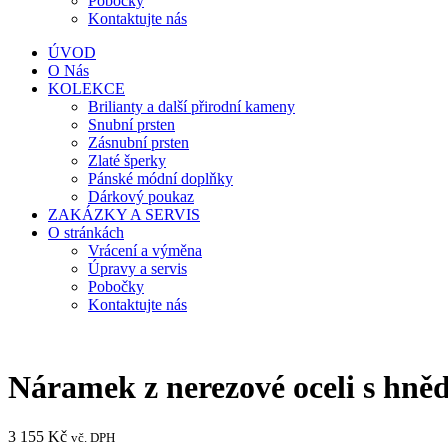
Pobočky
Kontaktujte nás
ÚVOD
O Nás
KOLEKCE
Brilianty a další přirodní kameny
Snubní prsten
Zásnubní prsten
Zlaté šperky
Pánské módní doplňky
Dárkový poukaz
ZAKÁZKY A SERVIS
O stránkách
Vrácení a výměna
Úpravy a servis
Pobočky
Kontaktujte nás
Náramek z nerezové oceli s hně
3 155
Kč
vč. DPH