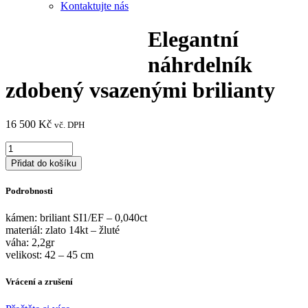
Kontaktujte nás
Elegantní
náhrdelník
zdobený vsazenými brilianty
16 500
Kč
vč. DPH
Elegantní
náhrdelník
Přidat do košíku
zdobený
vsazenými
Podrobnosti
brilianty
množství
kámen: briliant SI1/EF – 0,040ct
materiál: zlato 14kt – žluté
váha: 2,2gr
velikost: 42 – 45 cm
Vrácení a zrušení