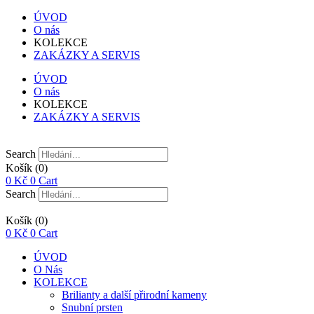
ÚVOD
O nás
KOLEKCE
ZAKÁZKY A SERVIS
ÚVOD
O nás
KOLEKCE
ZAKÁZKY A SERVIS
Search
Košík
(0)
0
Kč
0
Cart
Search
Košík
(0)
0
Kč
0
Cart
ÚVOD
O Nás
KOLEKCE
Brilianty a další přirodní kameny
Snubní prsten