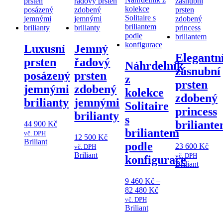
Luxusní
Jemný
Elegantn
prsten
řadový
Náhrdelník
zásnubní
posázený
prsten
z
prsten
jemnými
zdobený
kolekce
zdobený
brilianty
jemnými
Solitaire
princess
brilianty
s
briliant
44 900
Kč
briliantem
vč. DPH
12 500
Kč
Briliant
podle
23 600
Kč
vč. DPH
Tento
Briliant
vč. DPH
konfigurace
produkt
Tento
Briliant
má
produkt
Tento
více
9 460
Kč
–
má
produkt
variant.
Rozpětí
82 480
Kč
více
má
Možnosti
cen:
variant.
více
vč. DPH
lze
9
Briliant
Možnosti
variant.
vybrat
Tento
460 Kč
lze
Možnosti
na