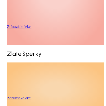
Zobrazit kolekci
Zlaté šperky
Zobrazit kolekci