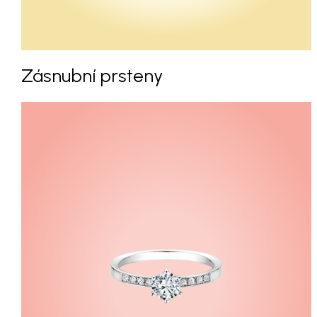
Zásnubní prsteny