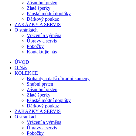
Zásnubní prsten
Zlaté šperky
Pánské módní doplňky
Dárkový poukaz
ZAKÁZKY A SERVIS
O stránkách
Vrácení a výměna
Úpravy a servis
Pobočky
Kontaktujte nás
ÚVOD
O Nás
KOLEKCE
Brilianty a další přirodní kameny
Snubní prsten
Zásnubní prsten
Zlaté šperky
Pánské módní doplňky
Dárkový poukaz
ZAKÁZKY A SERVIS
O stránkách
Vrácení a výměna
Úpravy a servis
Pobočky