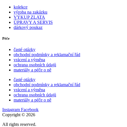
kolekce
výroba na zakázku
VÝKUP ZLATA
ÚPRAVY A SERVIS
dárkový poukaz
Péče
časté otázky
obchodní podmínky a reklamační řád
vrácení a výměna
ochrana osobních údajů
materiály a péče o ně
časté otázky
obchodní podmínky a reklamační řád
vrácení a výměna
ochrana osobních údajů
materiály a péče o ně
Instagram
Facebook
Copyright © 2026
All rights reserved.