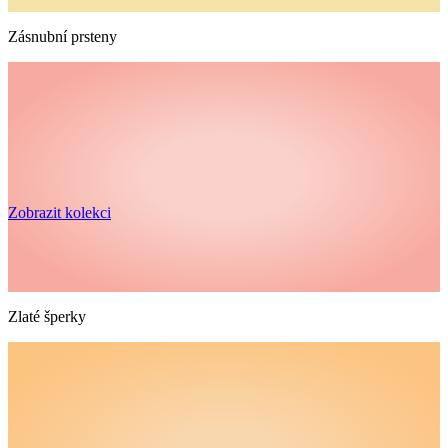
Zásnubní prsteny
Zobrazit kolekci
Zlaté šperky