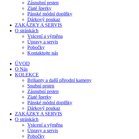
Zásnubní prsten
Zlaté šperky
Pánské módní doplňky
Dárkový poukaz
ZAKÁZKY A SERVIS
O stránkách
Vrácení a výměna
Úpravy a servis
Pobočky
Kontaktujte nás
ÚVOD
O Nás
KOLEKCE
Brilianty a další přirodní kameny
Snubní prsten
Zásnubní prsten
Zlaté šperky
Pánské módní doplňky
Dárkový poukaz
ZAKÁZKY A SERVIS
O stránkách
Vrácení a výměna
Úpravy a servis
Pobočky