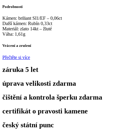
Podrobnosti
Kámen: briliant SI1/EF – 0,06ct
Další kámen: Rubín 0,33ct
Materiál: zlato 14kt – žluté
Váha: 1,61g
Vrácení a zrušení
Přečtěte si více
záruka 5 let
úprava velikosti zdarma
čištění a kontrola šperku zdarma
certifikát o pravosti kamene
český státní punc