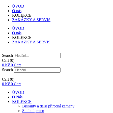
ÚVOD
O nás
KOLEKCE
ZAKÁZKY A SERVIS
ÚVOD
O nás
KOLEKCE
ZAKÁZKY A SERVIS
Search
Cart
(0)
0
Kč
0
Cart
Search
Cart
(0)
0
Kč
0
Cart
ÚVOD
O Nás
KOLEKCE
Brilianty a další přirodní kameny
Snubní prsten