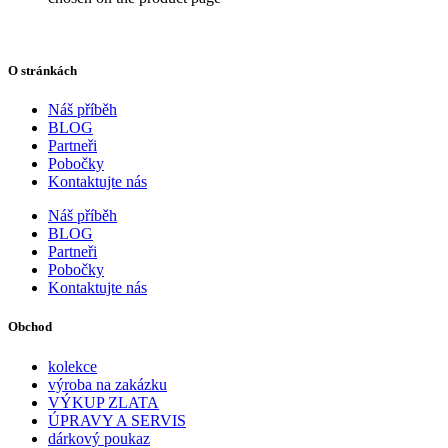
O stránkách
Náš příběh
BLOG
Partneři
Pobočky
Kontaktujte nás
Náš příběh
BLOG
Partneři
Pobočky
Kontaktujte nás
Obchod
kolekce
výroba na zakázku
VÝKUP ZLATA
ÚPRAVY A SERVIS
dárkový poukaz