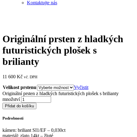
Kontaktujte nás
Originální prsten z hladkých
futuristických plošek s
brilianty
11 600
Kč
vč. DPH
Velikost prstenu
Vyčistit
Originální prsten z hladkých futuristických plošek s brilianty
množství
Přidat do košíku
Podrobnosti
kámen: briliant SI1/EF – 0,030ct
materiál: zlato 14kt – žluté