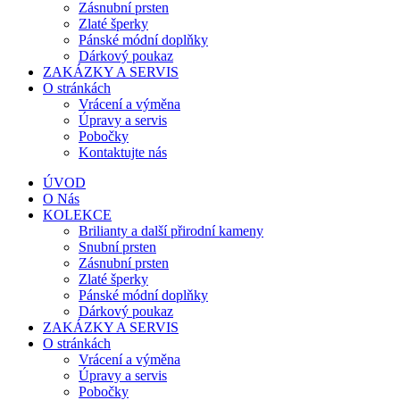
Zásnubní prsten
Zlaté šperky
Pánské módní doplňky
Dárkový poukaz
ZAKÁZKY A SERVIS
O stránkách
Vrácení a výměna
Úpravy a servis
Pobočky
Kontaktujte nás
ÚVOD
O Nás
KOLEKCE
Brilianty a další přirodní kameny
Snubní prsten
Zásnubní prsten
Zlaté šperky
Pánské módní doplňky
Dárkový poukaz
ZAKÁZKY A SERVIS
O stránkách
Vrácení a výměna
Úpravy a servis
Pobočky