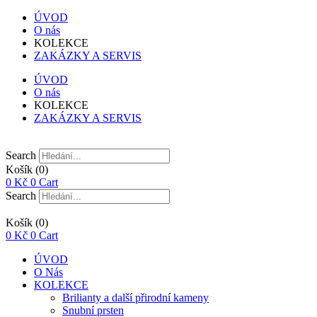
ÚVOD
O nás
KOLEKCE
ZAKÁZKY A SERVIS
ÚVOD
O nás
KOLEKCE
ZAKÁZKY A SERVIS
Search
Košík
(0)
0
Kč
0
Cart
Search
Košík
(0)
0
Kč
0
Cart
ÚVOD
O Nás
KOLEKCE
Brilianty a další přirodní kameny
Snubní prsten