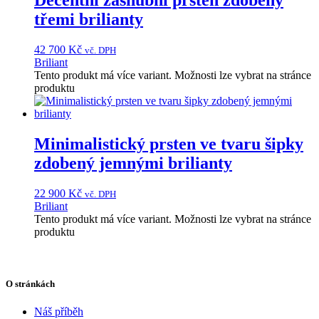
Decentní zásnubní prsten zdobený
třemi brilianty
42 700
Kč
vč. DPH
Briliant
Tento produkt má více variant. Možnosti lze vybrat na stránce
produktu
Minimalistický prsten ve tvaru šipky
zdobený jemnými brilianty
22 900
Kč
vč. DPH
Briliant
Tento produkt má více variant. Možnosti lze vybrat na stránce
produktu
O stránkách
Náš příběh