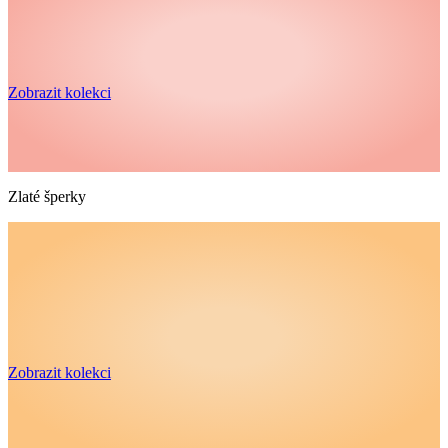
Zobrazit kolekci
Zlaté šperky
Zobrazit kolekci