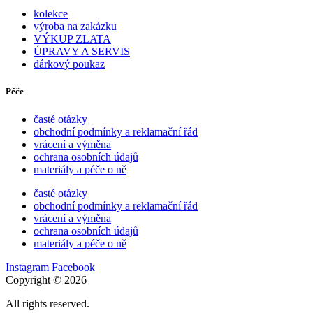
kolekce
výroba na zakázku
VÝKUP ZLATA
ÚPRAVY A SERVIS
dárkový poukaz
Péče
časté otázky
obchodní podmínky a reklamační řád
vrácení a výměna
ochrana osobních údajů
materiály a péče o ně
časté otázky
obchodní podmínky a reklamační řád
vrácení a výměna
ochrana osobních údajů
materiály a péče o ně
Instagram
Facebook
Copyright © 2026
All rights reserved.