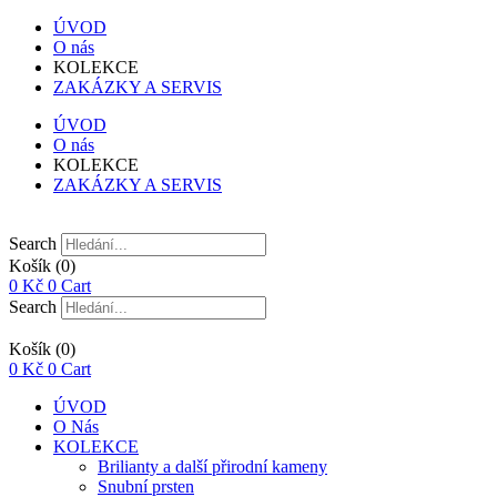
ÚVOD
O nás
KOLEKCE
ZAKÁZKY A SERVIS
ÚVOD
O nás
KOLEKCE
ZAKÁZKY A SERVIS
Search
Košík
(0)
0
Kč
0
Cart
Search
Košík
(0)
0
Kč
0
Cart
ÚVOD
O Nás
KOLEKCE
Brilianty a další přirodní kameny
Snubní prsten