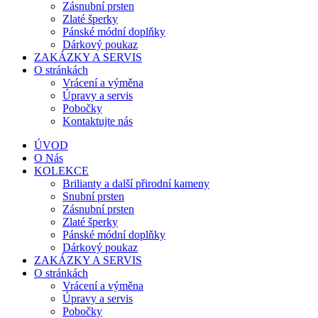
Zásnubní prsten
Zlaté šperky
Pánské módní doplňky
Dárkový poukaz
ZAKÁZKY A SERVIS
O stránkách
Vrácení a výměna
Úpravy a servis
Pobočky
Kontaktujte nás
ÚVOD
O Nás
KOLEKCE
Brilianty a další přirodní kameny
Snubní prsten
Zásnubní prsten
Zlaté šperky
Pánské módní doplňky
Dárkový poukaz
ZAKÁZKY A SERVIS
O stránkách
Vrácení a výměna
Úpravy a servis
Pobočky